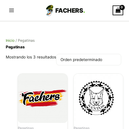
Ir
al
contenido
Inicio
/ Pegatinas
Pegatinas
Mostrando los 3 resultados
Este
producto
tiene
múltiples
variantes.
Las
opciones
se
pueden
Pegatinas
Pegatinas