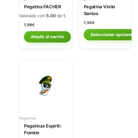
elegir
Pegatina FACHER
Pegatina Vinilo
en
Santos
Valorado con
5.00
de 5
la
1,50
€
1,99
€
página
de
Seleccionar opciones
Añadir al carrito
producto
Pegatinas
Pegatinas Espiriti
Frankin