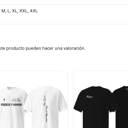
, M, L, XL, XXL, 4XL
ste producto pueden hacer una valoración.
Este
producto
tiene
múltiples
variantes.
Las
opciones
se