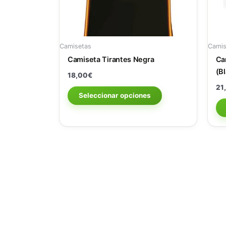
pueden
elegir
en
la
Camisetas
Camis
página
Camiseta Tirantes Negra
Ca
de
(B
producto
18,00
€
21
Seleccionar opciones