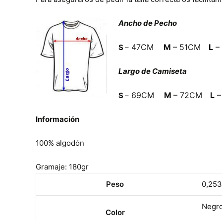
Ancho de Pecho
47C
M
M
–
51CM
L
–
S
–
Largo de Camiseta
69C
M
M
–
72CM
L
–
S
–
Información
100% algodón
Gramaje: 180gr
Peso
0,253
Negro
Color