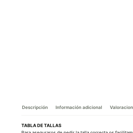
Descripción
Información adicional
Valoracion
TABLA DE TALLAS
Para aseguraros de pedir la talla correcta os facilita