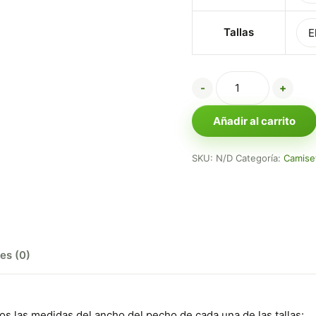
Tallas
-
+
Añadir al carrito
SKU:
N/D
Categoría:
Camise
es (0)
mos las medidas del ancho del pecho de cada una de las tallas: