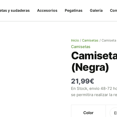
Camiseta
Espiriti
tas y sudaderas
Accesorios
Pegatinas
Galería
Con
Frankin
(Negra)
cantidad
Inicio
/
Camisetas
/ Camiseta 
Camisetas
Camiseta 
(Negra)
21,99
€
En Stock, envio 48-72 hor
se permitira realizar la 
Color