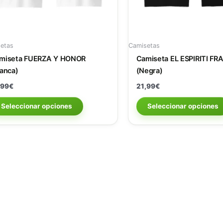
pueden
elegir
en
la
etas
Camisetas
página
miseta FUERZA Y HONOR
Camiseta EL ESPIRITI FR
de
lanca)
(Negra)
producto
,99
€
21,99
€
Seleccionar opciones
Seleccionar opciones