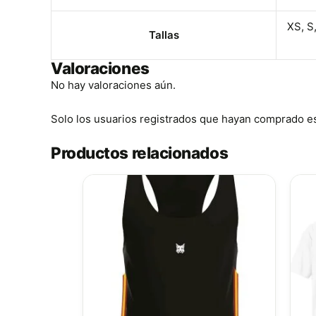
XS, S
Tallas
Valoraciones
No hay valoraciones aún.
Solo los usuarios registrados que hayan comprado e
Productos relacionados
Este
producto
tiene
múltiples
variantes.
Las
opciones
se