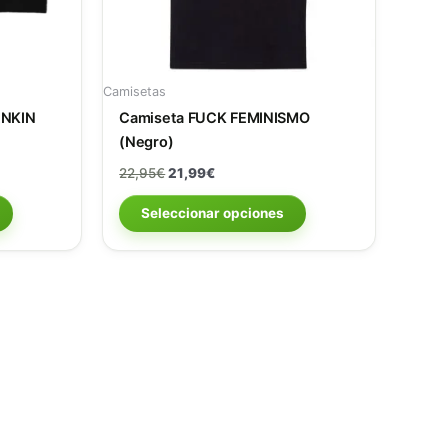
pueden
pueden
elegir
elegir
en
en
la
la
Camisetas
página
página
ANKIN
Camiseta FUCK FEMINISMO
de
de
(Negro)
producto
producto
22,95
€
21,99
€
Seleccionar opciones