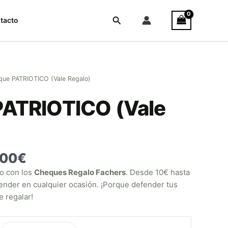
Rango
de
Buscar
tacto
precios:
desde
10,00€
hasta
200,00€
que PATRIOTICO (Vale Regalo)
ATRIOTICO (Vale
,00
€
lo con los
Cheques Regalo Fachers
. Desde 10€ hasta
ender en cualquier ocasión. ¡Porque defender tus
 regalar!