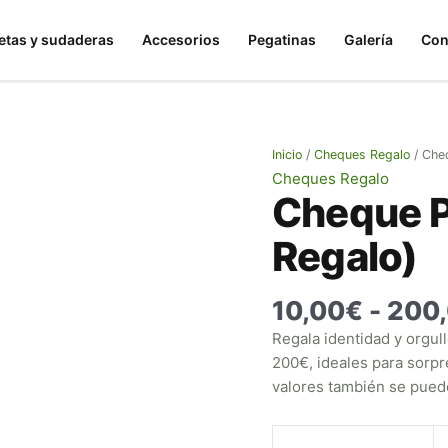
Cheque
PATRIOTICO
tas y sudaderas
Accesorios
Pegatinas
Galería
Con
(Vale
Regalo)
cantidad
Inicio
/
Cheques Regalo
/ Che
Cheques Regalo
Cheque P
Regalo)
10,00
€
-
200
Regala identidad y orgul
200€, ideales para sorpr
valores también se puede