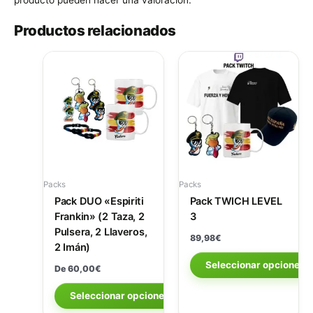
producto pueden hacer una valoración.
Productos relacionados
Packs
Packs
Pack DUO «Espiriti
Pack TWICH LEVEL
Frankin» (2 Taza, 2
3
Pulsera, 2 Llaveros,
89,98
€
2 Imán)
Seleccionar opciones
De
60,00
€
Seleccionar opciones