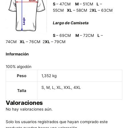
S
– 47CM
M
– 51CM
L
–
55CM
XL
– 58CM 2
XL
– 63CM
Largo de Camiseta
S
– 69CM
M
– 72CM
L
–
74CM
XL
– 76CM 2
XL
– 79CM
Información
100% algodón
Peso
1,352 kg
S, M, L, XL, XXL, 4XL
Talla
Valoraciones
No hay valoraciones aún.
Solo los usuarios registrados que hayan comprado este