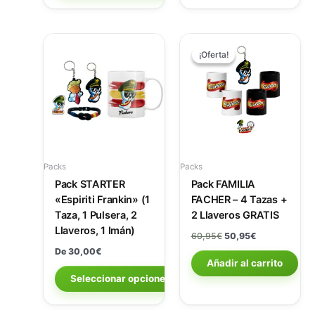
El
El
precio
precio
¡Oferta!
¡Oferta!
original
actual
era:
es:
60,95€.
50,95€.
Packs
Packs
Pack STARTER
Pack FAMILIA
«Espiriti Frankin» (1
FACHER – 4 Tazas +
Taza, 1 Pulsera, 2
2 Llaveros GRATIS
Llaveros, 1 Imán)
60,95
€
50,95
€
De
30,00
€
Añadir al carrito
Seleccionar opciones