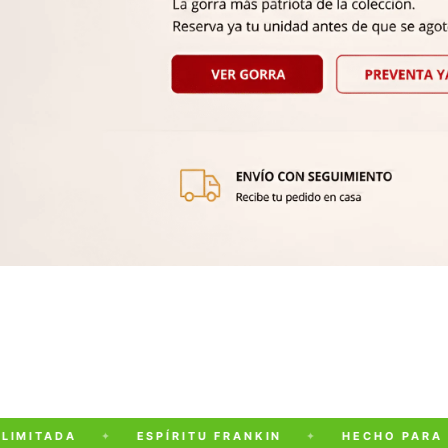
MITADA
✦
ESPÍRITU FRANKIN
✦
HECHO PARA PAT