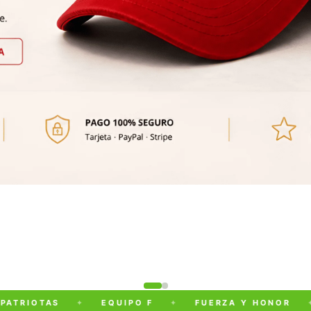
RIOTAS
✦
EQUIPO F
✦
FUERZA Y HONOR
✦