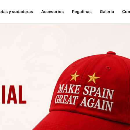
tas y sudaderas
Accesorios
Pegatinas
Galería
Con
ños únicos, votados por la comunidad, en ediciones limita