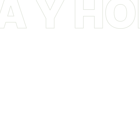
A Y H