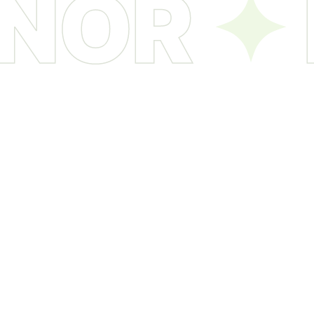
ONOR
✦